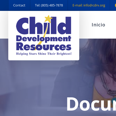
Skip
Contact
Tel: (805) 485-7878
E-mail: info@cdrv.org
to
content
Inicio
Docu