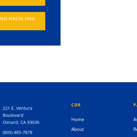
INO HACIA UNA
CDR
P
221 E. Ventura
Boulevard
Home
A
Oxnard, CA 93036
About
R
(805) 485-7878