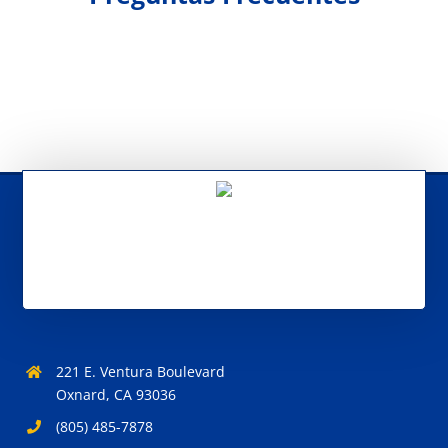
221 E. Ventura Boulevard
Oxnard, CA 93036
(805) 485-7878