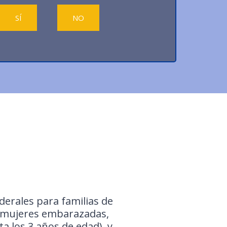
SÍ
NO
erales para familias de
a mujeres embarazadas,
a los 3 años de edad), y