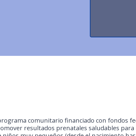
 programa comunitario financiado con fondos fed
romover resultados prenatales saludables par
e niños muy pequeños (desde el nacimiento hast