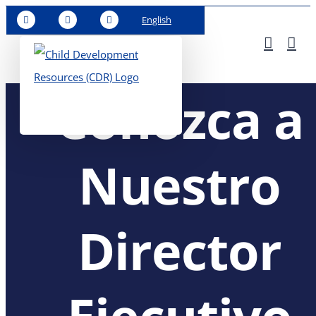
Skip
English
to
content
Conozca a
Nuestro
Director