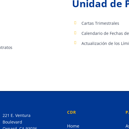
Unidad de 
Cartas Trimestrales
Calendario de Fechas de 
Actualización de los Lí
ntratos
CDR
P
221 E. Ventura
Boulevard
Home
A
Oxnard, CA 93036