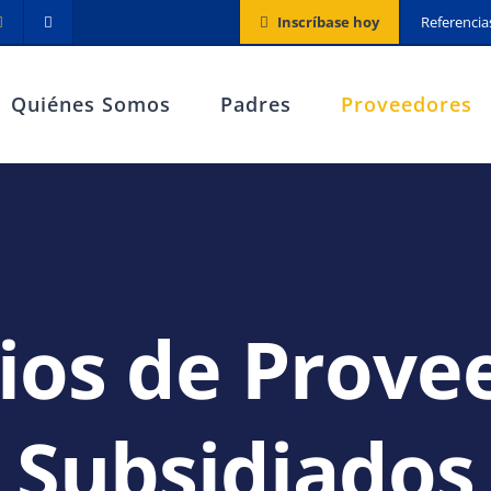
Inscríbase hoy
Referencia
Quiénes Somos
Padres
Proveedores
cios de Prove
Subsidiados