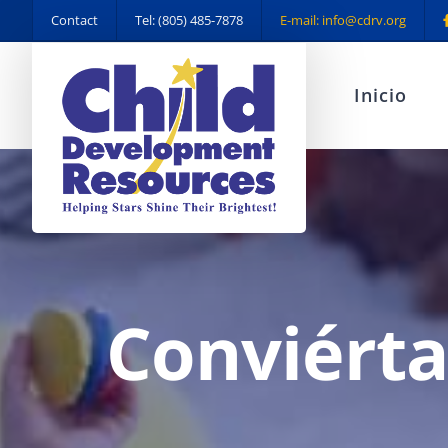
Skip
Contact
Tel: (805) 485-7878
E-mail: info@cdrv.org
to
content
Inicio
Conviérta