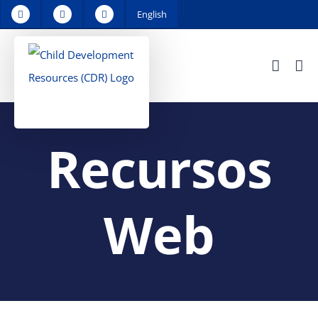
Skip
English
to
content
Recursos
Web