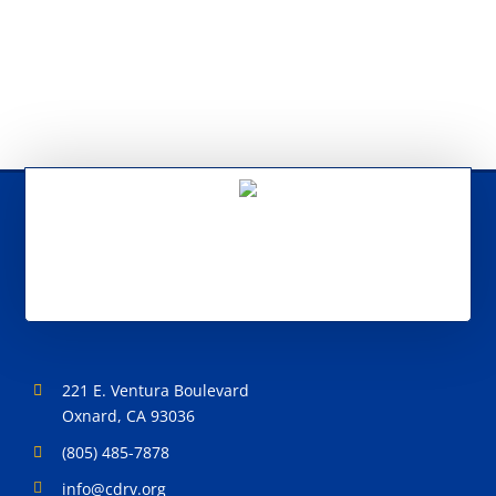
221 E. Ventura Boulevard
Oxnard, CA 93036
(805) 485-7878
info@cdrv.org