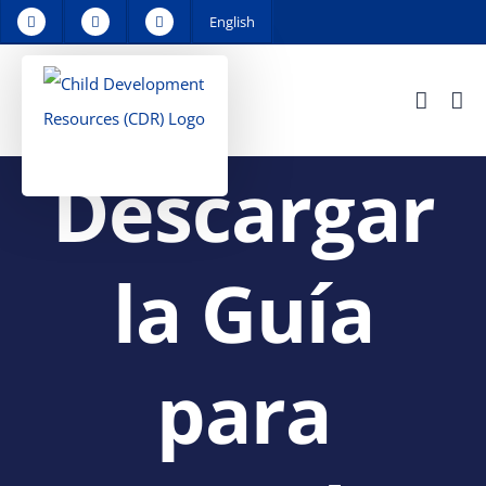
Skip
English
to
content
Descargar
la Guía
para